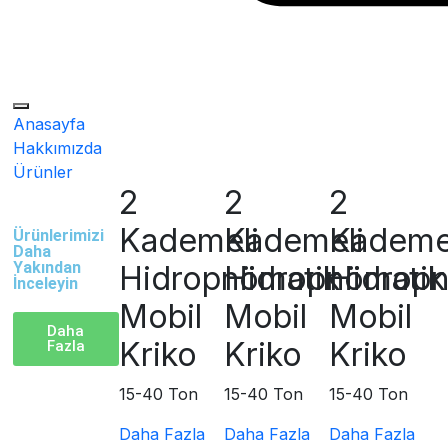
Anasayfa
Hakkımızda
Ürünler
2
2
2
Kademeli
Kademeli
Kademe
Ürünlerimizi
Daha
Yakından
Hidropnömatik
Hidropnömatik
Hidrop
İnceleyin
Mobil
Mobil
Mobil
Daha
Kriko
Kriko
Kriko
Fazla
15-40 Ton
15-40 Ton
15-40 Ton
Daha Fazla
Daha Fazla
Daha Fazla