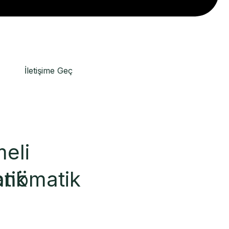
İletişime Geç
eli
tik
pnömatik