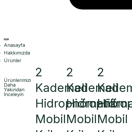
Anasayfa
Hakkımızda
Ürünler
2
2
2
Ürünlerimizi
Kademeli
Kademeli
Kadem
Daha
Yakından
İnceleyin
Hidropnömatik
Hidropnöma
Hidro
Daha
Fazla
Mobil
Mobil
Mobil