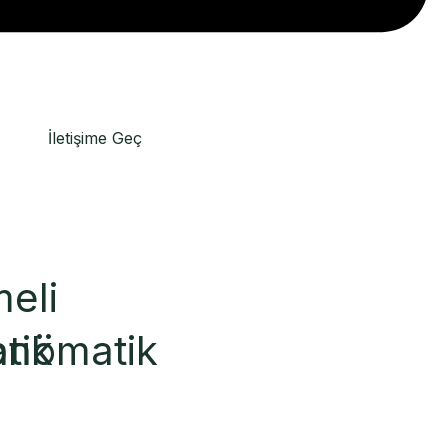
İletişime Geç
eli
tik
pnömatik