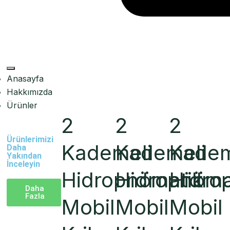
Anasayfa
Hakkımızda
Ürünler
2
2
2
Ürünlerimizi
Kademeli
Kademeli
Kadem
Daha
Yakından
İnceleyin
Hidropnömatik
Hidropnöma
Hidro
Daha
Fazla
Mobil
Mobil
Mobil